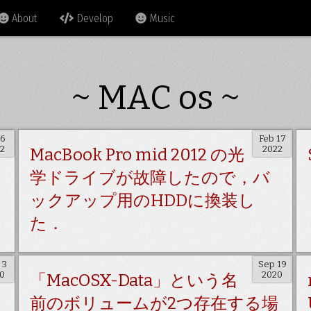
About
Develop
Music
~ MAC os ~
 6
Feb 17
2
2022
MacBook Pro mid 2012 の光
学ドライブが故障したので，バ
ックアップ用のHDDに換装し
た．
 3
Sep 19
0
2020
「MacOSX-Data」という名
前のボリュームが2つ存在する場