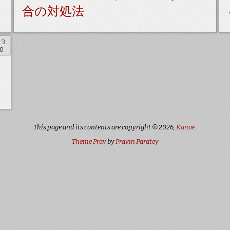
合の対処法
 3
0
This page and its contents are copyright © 2026,
Kanoe
.
Theme Prav
by
Pravin Paratey